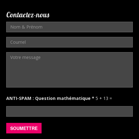
Contactez-nous
Nom
&
Prénom
Courriel
*
*
Votre
message
ANTI-SPAM : Question mathématique
*
5 + 13 =
*
SOUMETTRE