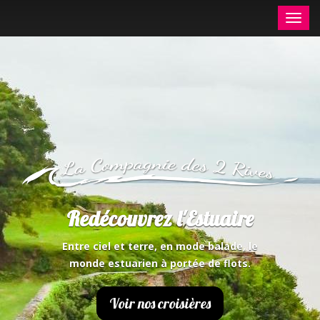
Aller
Toggl
au
navig
contenu
principal
Redécouvrez l'Estuaire
Entre ciel et terre, en mode balade, le
monde estuarien à portée de flots.
Voir nos croisières