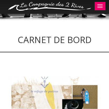
Aller
Toggl
au
navig
contenu
principal
CARNET DE BORD