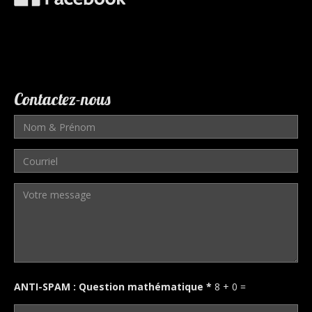
Contactez-nous
Nom
&
Prénom
Courriel
*
*
Votre
message
ANTI-SPAM : Question mathématique
*
8 + 0 =
*